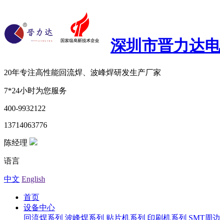
深圳市晋力达
20年专注
高性能回流焊、波峰焊研发生产厂家
7*24小时为您服务
400-9932122
13714063776
陈经理
语言
中文
English
首页
设备中心
回流焊系列
波峰焊系列
贴片机系列
印刷机系列
SMT周