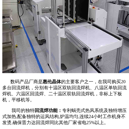
数码产品厂商是
惠伦晶体
的主要客户之一，在我司购买20
多台回流焊机，分别有十温区双轨回流焊机、八温区单轨回流
焊机、六温区回流焊、二十温区双轨回流焊机，非标上下板
机，平移机等。
我司的独特
回流焊功能：
专利蜗壳式热风系统及独特增压
式加热,配备独特的运风结构,炉温均匀,连续24小时工作机身不
发烫,确保晋力达回流焊同比其他厂家省电25%以上。