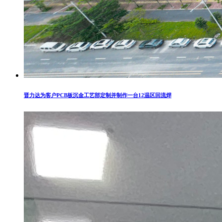
晋力达为客户PCB板沉金工艺部定制并制作一台12温区回流焊