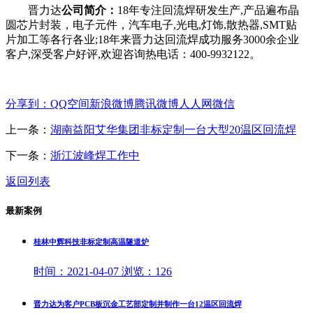
晋力达
公司简介：
18年专注回流焊研发生产,产品遍布晶
圆芯片封装，电子元件，汽车电子,光电,灯饰,散热器,SMT贴
片加工等各行各业;18年来晋力达回流焊成功服务3000余企业
客户,深受客户好评,欢迎咨询热电话：400-9932122。
分享到：
QQ空间
新浪微博
腾讯微博
人人网
微信
上一条：
湖南益阳艾华集团非标定制一台大型20温区回流焊
下一条：
浙江波峰焊工作中
返回列表
最新案例
桂林中辉科技非标定制高温隧道炉
时间：
2021-04-07
浏览：
126
晋力达为客户PCB板沉金工艺部定制并制作一台12温区回流焊