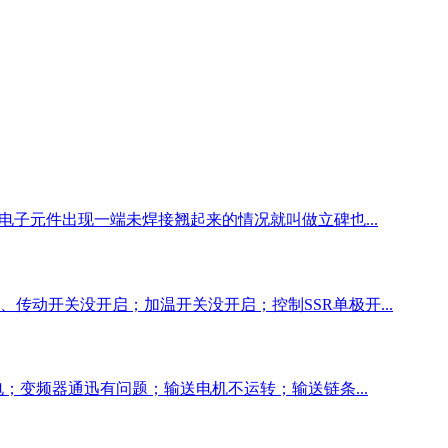
电子元件出现一端未焊接翘起来的情况就叫做立碑也...
传动开关没开启；加温开关没开启；控制SSR单极开...
；变频器通迅有问题；输送电机不运转；输送链条...