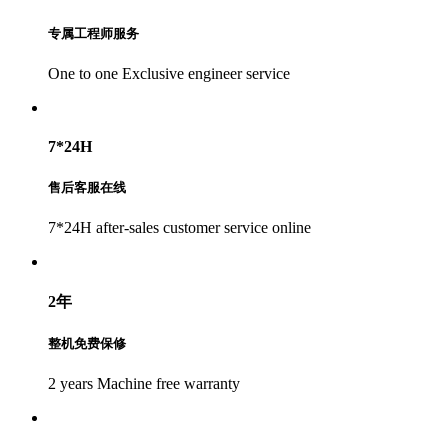
专属工程师服务
One to one Exclusive engineer service
7*24H
售后客服在线
7*24H after-sales customer service online
2年
整机免费保修
2 years Machine free warranty