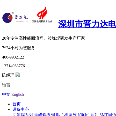
深圳市晋力达
20年专注
高性能回流焊、波峰焊研发生产厂家
7*24小时为您服务
400-9932122
13714063776
陈经理
语言
中文
English
首页
设备中心
回流焊系列
波峰焊系列
贴片机系列
印刷机系列
SMT周