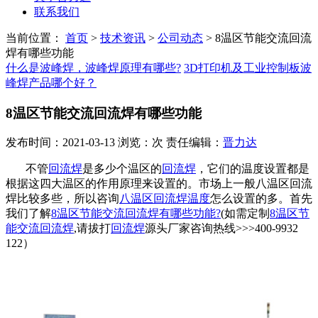
联系我们
当前位置：
首页
>
技术资讯
>
公司动态
>
8温区节能交流回流
焊有哪些功能
什么是波峰焊，波峰焊原理有哪些?
3D打印机及工业控制板波
峰焊产品哪个好？
8温区节能交流回流焊有哪些功能
发布时间：2021-03-13 浏览：次 责任编辑：
晋力达
不管
回流焊
是多少个温区的
回流焊
，它们的温度设置都是
根据这四大温区的作用原理来设置的。市场上一般八温区回流
焊比较多些，所以咨询
八温区回流焊温度
怎么设置的多。首先
我们了解
8温区节能交流回流焊有哪些功能?
(如需定制
8温区节
能交流回流焊
,请拔打
回流焊
源头厂家咨询热线>>>400-9932
122）