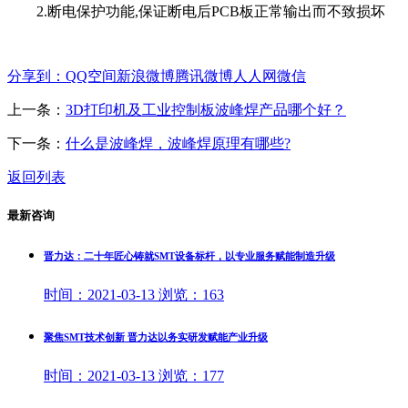
2.断电保护功能,保证断电后PCB板正常输出而不致损坏
分享到：
QQ空间
新浪微博
腾讯微博
人人网
微信
上一条：
3D打印机及工业控制板波峰焊产品哪个好？
下一条：
什么是波峰焊，波峰焊原理有哪些?
返回列表
最新咨询
晋力达：二十年匠心铸就SMT设备标杆，以专业服务赋能制造升级
时间：
2021-03-13
浏览：
163
聚焦SMT技术创新 晋力达以务实研发赋能产业升级
时间：
2021-03-13
浏览：
177