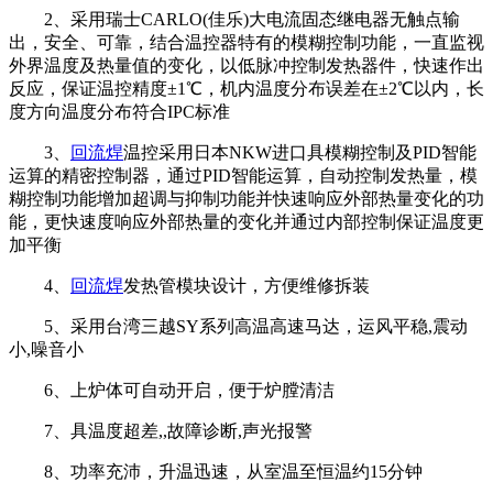
2、采用瑞士CARLO(佳乐)大电流固态继电器无触点输
出，安全、可靠，结合温控器特有的模糊控制功能，一直监视
外界温度及热量值的变化，以低脉冲控制发热器件，快速作出
反应，保证温控精度±1℃，机内温度分布误差在±2℃以内，长
度方向温度分布符合IPC标准
3、
回流焊
温控采用日本NKW进口具模糊控制及PID智能
运算的精密控制器，通过PID智能运算，自动控制发热量，模
糊控制功能增加超调与抑制功能并快速响应外部热量变化的功
能，更快速度响应外部热量的变化并通过内部控制保证温度更
加平衡
4、
回流焊
发热管模块设计，方便维修拆装
5、采用台湾三越SY系列高温高速马达，运风平稳,震动
小,噪音小
6、上炉体可自动开启，便于炉膛清洁
7、具温度超差,,故障诊断,声光报警
8、功率充沛，升温迅速，从室温至恒温约15分钟