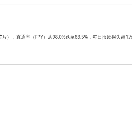
），直通率（
FPY）从98.
0
%跌至83.5%，每日报废损失超
1
芯片