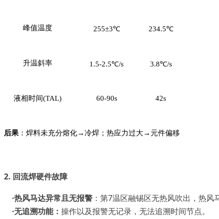
峰值温度
2
55
±3℃
23
4
.5℃
升温斜率
1.5-2.5℃/s
3.8℃/s
液相时间
(TAL)
60-90s
42s
后果
：焊料未充分熔化
→冷焊；热应力过大→元件偏移
2.
硬件故障
回流焊
热风马达异常
：第
7温区
·
且无报警
融锡区无热风吹出，热风
·无追溯功能：
操作以及报警无记录，无法追溯时间节点。