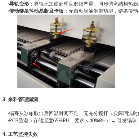
导轨变形
：
·
导轨无加硬处理且磨损严重，同步调宽结构热膨
·
传动链条抖动易断且卡板：
无自动滴油润滑功能
，
链条传动
3.
管理漏洞
来料
回温时间不足
（
·
锡膏从冰箱取出后
，
无充分搅拌
实际回温时
PCB受潮（存储湿度65%RH，要求＜40%RH）→ 引发锡珠
·
4. 工艺监控失效