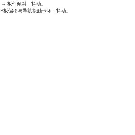
→ 板件
抖动
倾斜，
。
CB
板偏移与导轨接触卡坏，抖动。