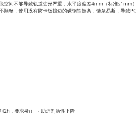
水平度偏差
4
mm（标准≤
1
mm）
胀空间不够导致轨道变形严重，
P
不顺畅，使用没有防卡板挡边的碳钢铁链条，链条易断，导致
2
h，要求4h）→ 助焊剂活性下降
间